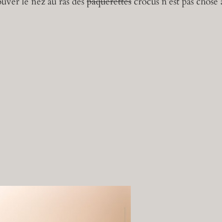
ouver le nez au ras des
pâquerettes
crocus n’est pas chos