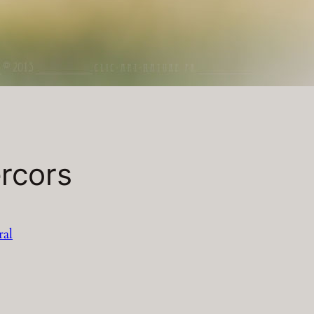
rcors
ral