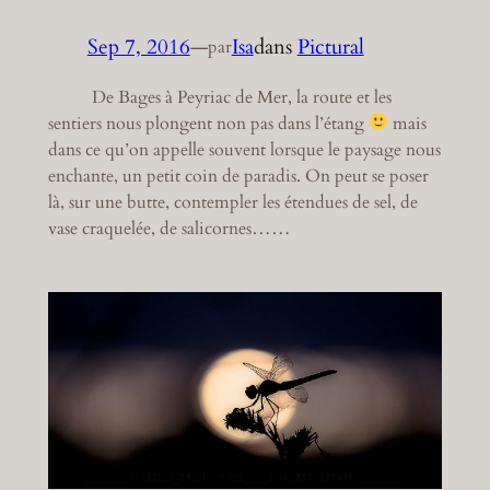
Sep 7, 2016
—
Isa
dans
Pictural
par
De Bages à Peyriac de Mer, la route et les
sentiers nous plongent non pas dans l’étang
mais
dans ce qu’on appelle souvent lorsque le paysage nous
enchante, un petit coin de paradis. On peut se poser
là, sur une butte, contempler les étendues de sel, de
vase craquelée, de salicornes……