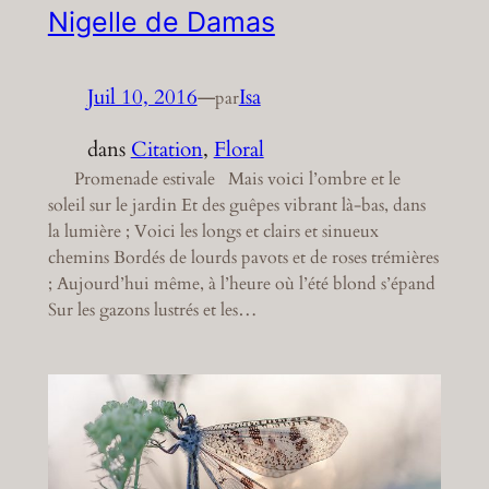
Nigelle de Damas
Juil 10, 2016
—
Isa
par
dans
Citation
, 
Floral
Promenade estivale Mais voici l’ombre et le
soleil sur le jardin Et des guêpes vibrant là-bas, dans
la lumière ; Voici les longs et clairs et sinueux
chemins Bordés de lourds pavots et de roses trémières
; Aujourd’hui même, à l’heure où l’été blond s’épand
Sur les gazons lustrés et les…