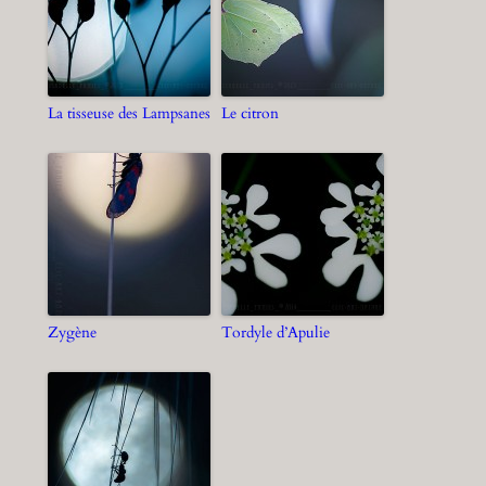
La tisseuse des Lampsanes
Le citron
Zygène
Tordyle d’Apulie