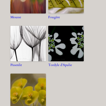
Mousse
Fougère
Pissenlit
Tordyle d’Apulie