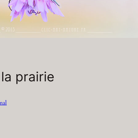
a prairie
mal