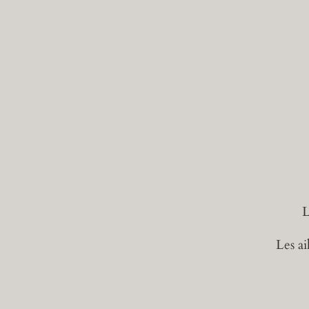
La
Les ai