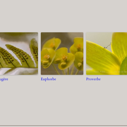
ugère
Euphorbe
Proverbe