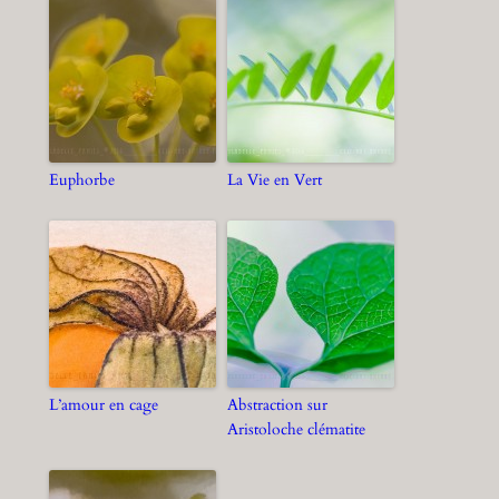
Euphorbe
La Vie en Vert
L’amour en cage
Abstraction sur
Aristoloche clématite