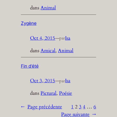
dans
Animal
Zygène
Oct 4, 2015
—
Isa
par
dans
Amical
, 
Animal
Fin d’été
Oct 3, 2015
—
Isa
par
dans
Pictural
, 
Poésie
←
Page précédente
1
2
3
4
…
6
Page suivante
→